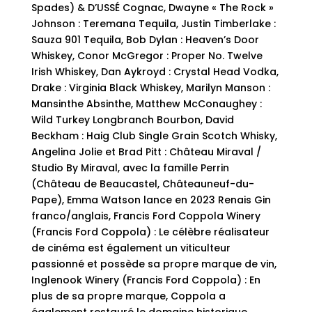
Spades) & D’USSÉ Cognac, Dwayne « The Rock »
Johnson : Teremana Tequila, Justin Timberlake :
Sauza 901 Tequila, Bob Dylan : Heaven’s Door
Whiskey, Conor McGregor : Proper No. Twelve
Irish Whiskey, Dan Aykroyd : Crystal Head Vodka,
Drake : Virginia Black Whiskey, Marilyn Manson :
Mansinthe Absinthe, Matthew McConaughey :
Wild Turkey Longbranch Bourbon, David
Beckham : Haig Club Single Grain Scotch Whisky,
Angelina Jolie et Brad Pitt : Château Miraval /
Studio By Miraval, avec la famille Perrin
(Château de Beaucastel, Châteauneuf-du-
Pape), Emma Watson lance en 2023 Renais Gin
franco/anglais, Francis Ford Coppola Winery
(Francis Ford Coppola) : Le célèbre réalisateur
de cinéma est également un viticulteur
passionné et possède sa propre marque de vin,
Inglenook Winery (Francis Ford Coppola) : En
plus de sa propre marque, Coppola a
également restauré le domaine historique