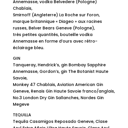
Annemasse, vodka Belvedere (Pologne)
Chablais,
Smirnoff (Angleterre) La Roche sur Foron,
marque britannique « Diageo » aux racines
russes, Belver Bears Geneve (Pologne),
très petites quantités, bouteille vodka
Annemasse en forme d’ours avec rétro-
éclairage bleu.
GIN
Tanqueray, Hendrick’s, gin Bombay Sapphire
Annemasse, Gordon’s, gin The Botanist Haute
Savoie,
Monkey 47 Chablais, Aviation American Gin
Geneve, Renais Gin Haute Savoie franco/anglais,
No.3 London Dry Gin Sallanches, Nordes Gin
Megeve
TEQUILLA
Tequila Casamigos Reposado Geneve, Clase
Azul Extra Añejo Ultra Haute Savoie, Clase Azul