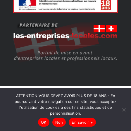
ATTENTION VOUS DEVEZ AVOIR PLUS DE 18 ANS - En
© Copyright 2026
808
–
Les Entreprises Locales
–
poursuivant votre navigation sur ce site, vous acceptez
Mentions Légales – RGPD – Protection de la vie privée –
l'utilisation de cookies à des fins statistiques et de
Gestion des cookies – Médiateur de la consommation –
personnalisation.
Bloctel
OK
Non
En savoir +