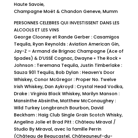
Haute Savoie,
Champagne Moët & Chandon Geneve, Mumm
PERSONNES CELEBRES QUI INVESTISSENT DANS LES
ALCOOLS ET LES VINS
George Clooney et Rande Gerber : Casamigos
Tequila, Ryan Reynolds : Aviation American Gin,
Jay-Z – Armand de Brignac Champagne (Ace of
Spades) & D’USSÉ Cognac, Dwayne « The Rock »
Johnson : Teremana Tequila, Justin Timberlake :
Sauza 901 Tequila, Bob Dylan : Heaven’s Door
Whiskey, Conor McGregor : Proper No. Twelve
Irish Whiskey, Dan Aykroyd : Crystal Head Vodka,
Drake : Virginia Black Whiskey, Marilyn Manson :
Mansinthe Absinthe, Matthew McConaughey :
Wild Turkey Longbranch Bourbon, David
Beckham : Haig Club Single Grain Scotch Whisky,
Angelina Jolie et Brad Pitt : Château Miraval /
Studio By Miraval, avec la famille Perrin
(Château de Beaucastel, Châteauneuf-du-